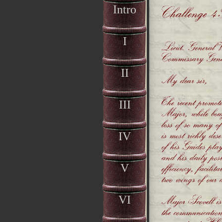
Intro
I
II
III
IV
V
VI